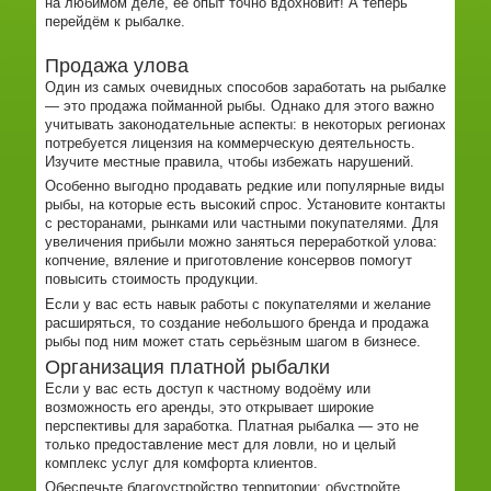
на любимом деле, её опыт точно вдохновит! А теперь
перейдём к рыбалке.
Продажа улова
Один из самых очевидных способов заработать на рыбалке
— это продажа пойманной рыбы. Однако для этого важно
учитывать законодательные аспекты: в некоторых регионах
потребуется лицензия на коммерческую деятельность.
Изучите местные правила, чтобы избежать нарушений.
Особенно выгодно продавать редкие или популярные виды
рыбы, на которые есть высокий спрос. Установите контакты
с ресторанами, рынками или частными покупателями. Для
увеличения прибыли можно заняться переработкой улова:
копчение, вяление и приготовление консервов помогут
повысить стоимость продукции.
Если у вас есть навык работы с покупателями и желание
расширяться, то создание небольшого бренда и продажа
рыбы под ним может стать серьёзным шагом в бизнесе.
Организация платной рыбалки
Если у вас есть доступ к частному водоёму или
возможность его аренды, это открывает широкие
перспективы для заработка. Платная рыбалка — это не
только предоставление мест для ловли, но и целый
комплекс услуг для комфорта клиентов.
Обеспечьте благоустройство территории: обустройте