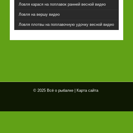
Ловля карася на поплавок ранней весной видео
Ловля на вершу видео
Ловля плотвы на поплавочную удочку весной видео
© 2025 Всё о рыбалке |
Карта сайта
Всё
о
рыб
алк
е