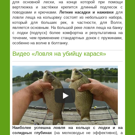
для основной лески, на конце которой при помощи
вертлюжка и застёжки крепится длинный подлесок с
поводками и крючками.
Летние насадки и наживки
для
ловли леща на кольцовку состоят из небольшого набора,
который для больших рек, в частности, для Волги,
является основным. На большой реке ловля леща на банку
с лодки (подпуск) более комфортна и результативна на
течении, чем применение стандартных донок с пружинами,
особенно на волне в болтанку.
Видео «Ловля на убийцу карася»
Наиболее успешна ловля на кольцо с лодки и на
солидных глубинах
(на мелководье не эффективно), а