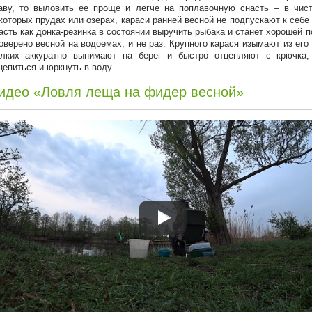
аву, то выловить ее проще и легче на поплавочную снасть – в чист
которых прудах или озерах, караси ранней весной не подпускают к себе 
асть как донка-резинка в состоянии выручить рыбака и станет хорошей
оверено весной на водоемах, и не раз. Крупного карася изымают из его
лких аккуратно вынимают на берег и быстро отцепляют с крючка,
цепиться и юркнуть в воду.
идео «Ловля леща на фидер весной»