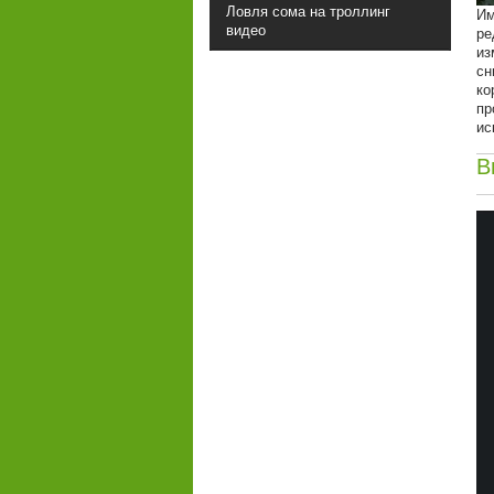
Ловля сома на троллинг
Им
видео
ре
из
сн
ко
пр
ис
В