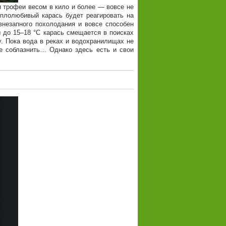
и трофеи весом в кило и более — вовсе не
еплолюбивый карась будет реагировать на
внезапного похолодания и вовсе способен
ы до 15–18 °C карась смещается в поисках
у. Пока вода в реках и водохранилищах не
ее соблазнить… Однако здесь есть и свои