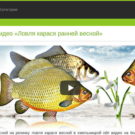
Категории
идео «Ловля карася ранней весной»
сной на резинку ловля карася весной в хмельницкой обл видео на б