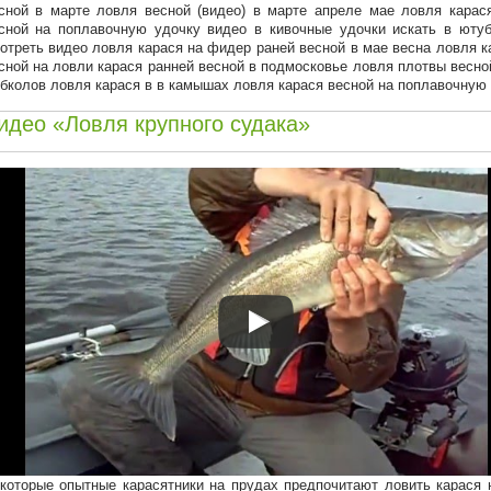
сной в марте ловля весной (видео) в марте апреле мае ловля карас
сной на поплавочную удочку видео в кивочные удочки искать в ютуб
отреть видео ловля карася на фидер раней весной в мае весна ловля к
сной на ловли карася ранней весной в подмосковье ловля плотвы весно
бколов ловля карася в в камышах ловля карася весной на поплавочную
идео «Ловля крупного судака»
которые опытные карасятники на прудах предпочитают ловить карася н