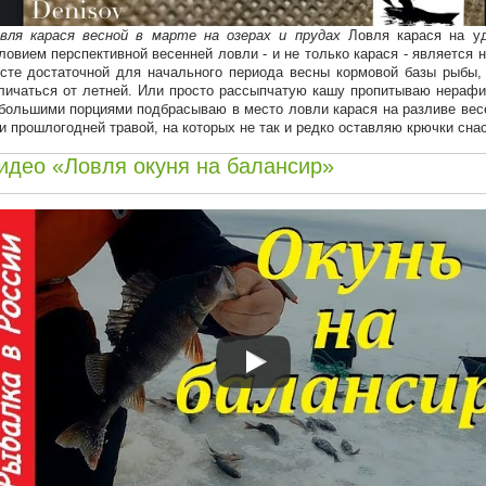
вля карася весной в марте на озерах и прудах
Ловля карася на уд
ловием перспективной весенней ловли - и не только карася - является
сте достаточной для начального периода весны кормовой базы рыбы,
личаться от летней. Или просто рассыпчатую кашу пропитываю нераф
большими порциями подбрасываю в место ловли карася на разливе весе
и прошлогодней травой, на которых не так и редко оставляю крючки снас
идео «Ловля окуня на балансир»