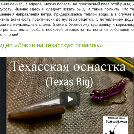
енно сейчас, в апреле, можно попасть на прекрасный клев этой рыбы, 
дкость. Именно здесь и следует искать рыбу, а также помнить, что т
менения направления ветра, придерживаясь теплой воды, а в случае 
изить активность практически до нулевой отметки. С потеплением вод
рма на мелководные столы, ближе к береговому кустарнику и коряжник
огрелась, вялая рыба с неохотой отзывается на попытки рыболовов 
ключения!
идео «Ловля на техасскую оснастку»