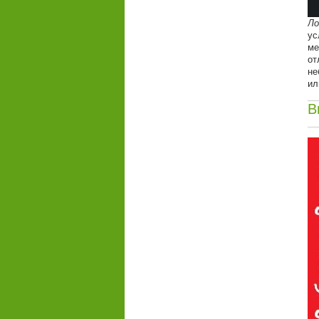
Ло
ус
ме
от
не
ил
В