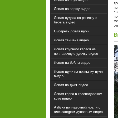
тр
не
Ловля на вершу видео
сн
пр
Ловля судака на резинку с
ме
берега видео
от
Смотреть ловля щуки
В
Ловля тайменя видео
Ловля крупного карася на
поплавочную удочку видео
Ловля на бойлы видео
Ловля щуки на приманку пуля
видео
Ловля на джиг видео
Ловля карпа в краснодарском
крае видео
Азбука поплавочной ловли с
александром дунаевым видео