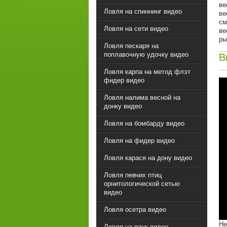
ве
Ловля на спиннинг видео
ве
см
Ловля на сети видео
ве
ры
Ловля пескаря на
поплавочную удочку видео
В
Ловля карпа на метод флэт
фидер видео
Ловля налима весной на
донку видео
Ловля на бомбарду видео
Ловля на фидер видео
Ловля карася на дону видео
Ловля певчих птиц
орнитологической сетью
видео
Ловля осетра видео
Не
Ловля на паук видео