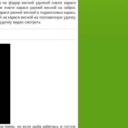
я на фидер весной удочкой ловля карася
е ловля карася ранней весной на заброс
арася ранней весной в подмосковье карась
й на карася весной на поплавочную удочку
 удочку видео смотреть
а пикер, но если рыба забилась в густую