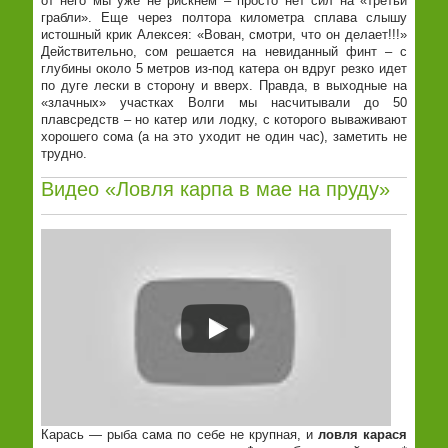
от него мы уже не рискнем – просто нет сил на «третьи
грабли». Еще через полтора километра сплава слышу
истошный крик Алексея: «Вован, смотри, что он делает!!!»
Действительно, сом решается на невиданный финт – с
глубины около 5 метров из-под катера он вдруг резко идет
по дуге лески в сторону и вверх. Правда, в выходные на
«злачных» участках Волги мы насчитывали до 50
плавсредств – но катер или лодку, с которого вываживают
хорошего сома (а на это уходит не один час), заметить не
трудно.
Видео «Ловля карпа в мае на пруду»
Карась — рыба сама по себе не крупная, и
ловля карася