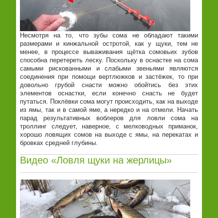
Несмотря на то, что зубы сома не обладают такими
размерами и кинжальной остротой, как у щуки, тем не
менее, в процессе вываживания щётка сомовьих зубов
способна перетереть леску. Поскольку в оснастке на сома
самыми рискованными и слабыми звеньями являются
соединения при помощи вертлюжков и застёжек, то при
довольно грубой снасти можно обойтись без этих
элементов оснастки, если конечно снасть не будет
путаться. Поклёвки сома могут происходить, как на выходе
из ямы, так и в самой яме, а нередко и на отмели. Начать
парад результативных воблеров для ловли сома на
троллинг следует, наверное, с мелководных приманок,
хорошо ловящих сомов на выходе с ямы, на перекатах и
бровках средней глубины.
Видео «Ловля щуки на жерлицы»