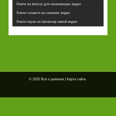
Ловля на блесну для начинающих видео
Ловля голавля на спиннинг видео
Ловля окуня на балансир зимой видео
© 2025 Всё о рыбалке |
Карта сайта
Всё
о
рыб
алк
е