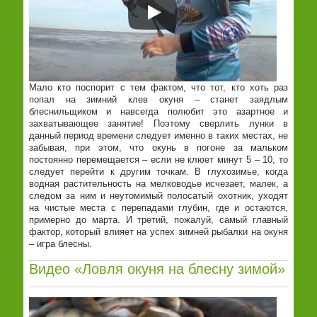
Мало кто поспорит с тем фактом, что тот, кто хоть раз
попал на зимний клев окуня – станет заядлым
блеснильщиком и навсегда полюбит это азартное и
захватывающее занятие! Поэтому сверлить лунки в
данный период времени следует именно в таких местах, не
забывая, при этом, что окунь в погоне за мальком
постоянно перемещается – если не клюет минут 5 – 10, то
следует перейти к другим точкам. В глухозимье, когда
водная растительность на мелководье исчезает, малек, а
следом за ним и неутомимый полосатый охотник, уходят
на чистые места с перепадами глубин, где и остаются,
примерно до марта. И третий, пожалуй, самый главный
фактор, который влияет на успех зимней рыбалки на окуня
– игра блесны.
Видео «Ловля окуня на блесну зимой»