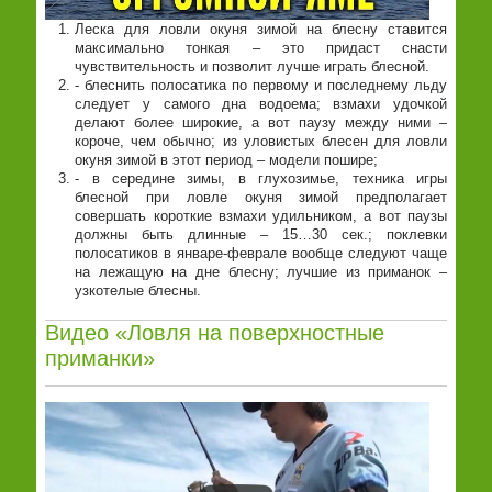
Леска для ловли окуня зимой на блесну ставится
максимально тонкая – это придаст снасти
чувствительность и позволит лучше играть блесной.
- блеснить полосатика по первому и последнему льду
следует у самого дна водоема; взмахи удочкой
делают более широкие, а вот паузу между ними –
короче, чем обычно; из уловистых блесен для ловли
окуня зимой в этот период – модели пошире;
- в середине зимы, в глухозимье, техника игры
блесной при ловле окуня зимой предполагает
совершать короткие взмахи удильником, а вот паузы
должны быть длинные – 15…30 сек.; поклевки
полосатиков в январе-феврале вообще следуют чаще
на лежащую на дне блесну; лучшие из приманок –
узкотелые блесны.
Видео «Ловля на поверхностные
приманки»