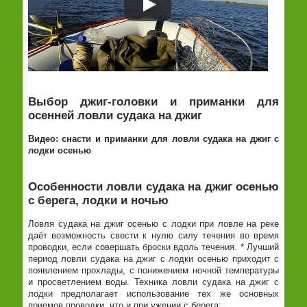
Выбор джиг-головки и приманки для
осенней ловли судака на джиг
Видео: снасти и приманки для ловли судака на джиг с
лодки осенью
Особенности ловли судака на джиг осенью
с берега, лодки и ночью
Ловля судака на джиг осенью с лодки при ловле на реке
даёт возможность свести к нулю силу течения во время
проводки, если совершать броски вдоль течения. * Лучший
период ловли судака на джиг с лодки осенью приходит с
появлением прохлады, с понижением ночной температуры
и просветлением воды. Техника ловли судака на джиг с
лодки предполагает использование тех же основных
приемов проводки, что и при ужении с берега: