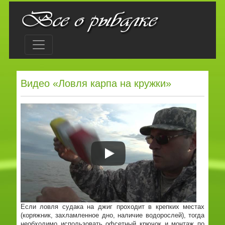
Видео «Ловля карпа на кружки»
Если ловля судака на джиг проходит в крепких местах
(коряжник, захламленное дно, наличие водорослей), тогда
необходимо использовать офсетный крючок и монтаж по